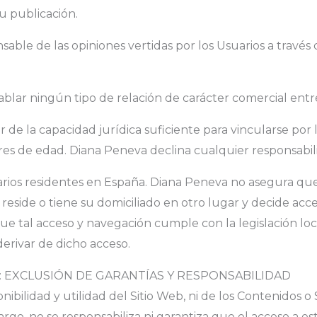
su publicación.
sable de las opiniones vertidas por los Usuarios a travé
blar ningún tipo de relación de carácter comercial entr
 de la capacidad jurídica suficiente para vincularse por l
es de edad. Diana Peneva declina cualquier responsabili
uarios residentes en España. Diana Peneva no asegura que
io reside o tiene su domiciliado en otro lugar y decide acc
ue tal acceso y navegación cumple con la legislación loc
erivar de dicho acceso.
B: EXCLUSIÓN DE GARANTÍAS Y RESPONSABILIDAD
ibilidad y utilidad del Sitio Web, ni de los Contenidos o
go, no se responsabiliza ni garantiza que el acceso a es