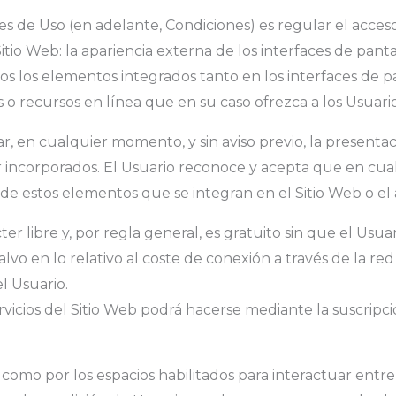
 de Uso (en adelante, Condiciones) es regular el acceso y
tio Web: la apariencia externa de los interfaces de pant
odos los elementos integrados tanto en los interfaces de
 o recursos en línea que en su caso ofrezca a los Usuarios
r, en cualquier momento, y sin aviso previo, la presentac
tar incorporados. El Usuario reconoce y acepta que en 
 de estos elementos que se integran en el Sitio Web o el 
cter libre y, por regla general, es gratuito sin que el U
salvo en lo relativo al coste de conexión a través de la r
l Usuario.
vicios del Sitio Web podrá hacerse mediante la suscripció
í como por los espacios habilitados para interactuar entr