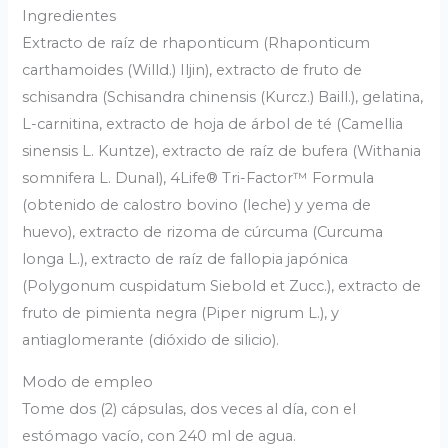
Ingredientes
Extracto de raíz de rhaponticum (Rhaponticum
carthamoides (Willd.) Iljin), extracto de fruto de
schisandra (Schisandra chinensis (Kurcz.) Baill.), gelatina,
L-carnitina, extracto de hoja de árbol de té (Camellia
sinensis L. Kuntze), extracto de raíz de bufera (Withania
somnifera L. Dunal), 4Life® Tri-Factor™ Formula
(obtenido de calostro bovino (leche) y yema de
huevo), extracto de rizoma de cúrcuma (Curcuma
longa L.), extracto de raíz de fallopia japónica
(Polygonum cuspidatum Siebold et Zucc.), extracto de
fruto de pimienta negra (Piper nigrum L.), y
antiaglomerante (dióxido de silicio).
Modo de empleo
Tome dos (2) cápsulas, dos veces al día, con el
estómago vacío, con 240 ml de agua.